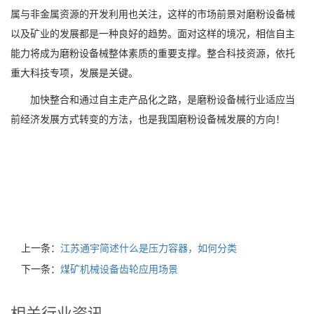
属与非金属资源的开发利用也关注，这样的市场前景对磨粉设备械
以及矿业的发展都是一种良好的趋势。面对这样的境况，相信自主
能力将成为磨粉设备械整体素质的重要支撑。整合科技资源，依托
重大科技专项，发展是关键。
加快整合和通过自主走产品化之路，是磨粉设备械行业适应当
前经济发展方式转变的方法，也是我国磨粉设备械发展的方向！
上一条：
江苏通宇简述什么是压力容器，如何分类
下一条：
煤矿机械设备齿轮应用场景
相关行业资讯