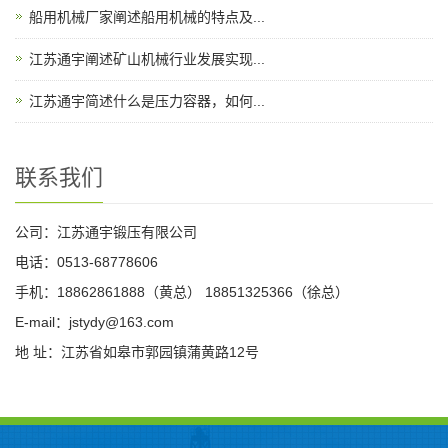
船用机械厂家阐述船用机械的特点及...
江苏通宇阐述矿山机械行业发展实现...
江苏通宇简述什么是压力容器，如何...
联系我们
公司：江苏通宇锻压有限公司
电话：0513-68778606
手机：18862861888（黄总） 18851325366（徐总）
E-mail：jstydy@163.com
地 址：江苏省如皋市郭园镇蒲黄路12号