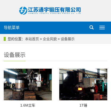
导航菜单
导
航
菜
您的位置：
本站首页
>
企业风貌
>
设备展示
单
设备展示
1.6M立车
1T锤