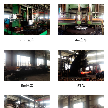
2.5m立车
4m立车
5m卧车
5T锤