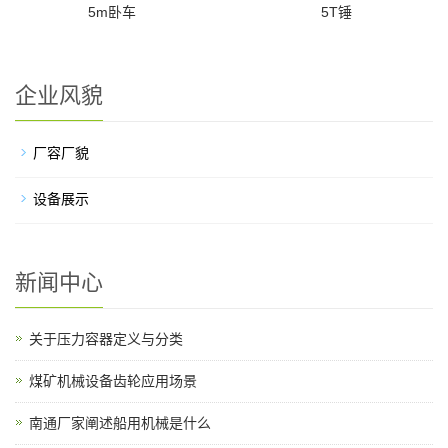
5m卧车
5T锤
企业风貌
厂容厂貌
设备展示
新闻中心
关于压力容器定义与分类
煤矿机械设备齿轮应用场景
南通厂家阐述船用机械是什么