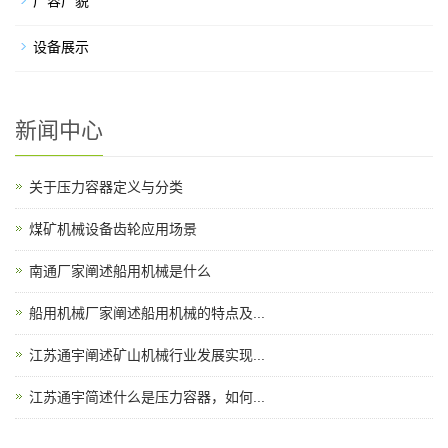
厂容厂貌
设备展示
新闻中心
关于压力容器定义与分类
煤矿机械设备齿轮应用场景
南通厂家阐述船用机械是什么
船用机械厂家阐述船用机械的特点及...
江苏通宇阐述矿山机械行业发展实现...
江苏通宇简述什么是压力容器，如何...