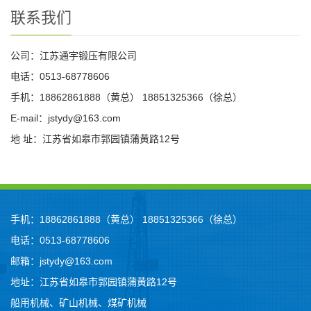
联系我们
公司：江苏通宇锻压有限公司
电话：0513-68778606
手机：18862861888（黄总） 18851325366（徐总）
E-mail：jstydy@163.com
地 址：江苏省如皋市郭园镇蒲黄路12号
手机：18862861888（黄总） 18851325366（徐总）
电话：0513-68778606
邮箱：jstydy@163.com
地址：江苏省如皋市郭园镇蒲黄路12号
船用机械
、
矿山机械
、
煤矿机械