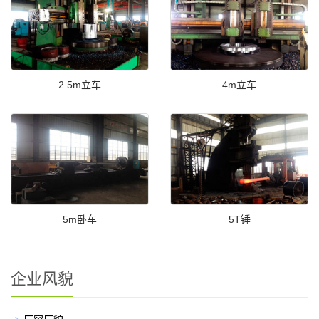
2.5m立车
4m立车
5m卧车
5T锤
企业风貌