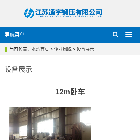
导航菜单
导
航
菜
当前位置：
本站首页
>
企业风貌
>
设备展示
单
设备展示
12m卧车