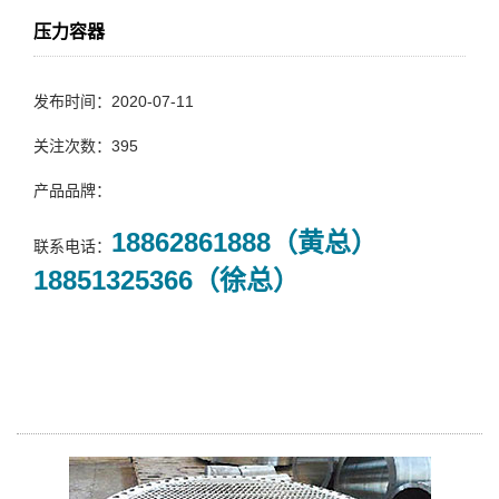
压力容器
发布时间：2020-07-11
关注次数：
395
产品品牌：
18862861888（黄总）
联系电话：
18851325366（徐总）