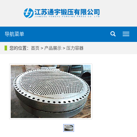
导航菜单
导
航
菜
您的位置：
首页
>
产品展示
>
压力容器
单