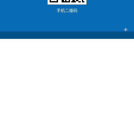
手机二维码